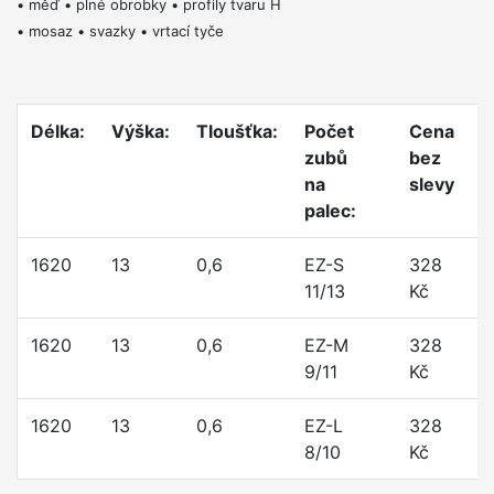
• měď • plné obrobky • profily tvaru H
• mosaz • svazky • vrtací tyče
Délka:
Výška:
Tloušťka:
Počet
Cena
C
zubů
bez
s
na
slevy
s
palec:
1620
13
0,6
EZ-S
328
2
11/13
Kč
K
1620
13
0,6
EZ-M
328
2
9/11
Kč
K
1620
13
0,6
EZ-L
328
2
8/10
Kč
K