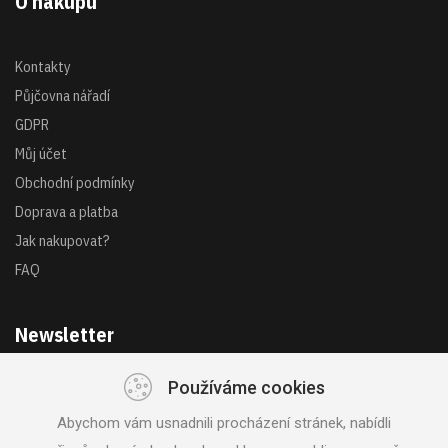
O nákupu
Kontakty
Půjčovna nářadí
GDPR
Můj účet
Obchodní podmínky
Doprava a platba
Jak nakupovat?
FAQ
Newsletter
Používáme cookies
Získejte akce a novinky z první ruky
Abychom vám usnadnili procházení stránek, nabídli