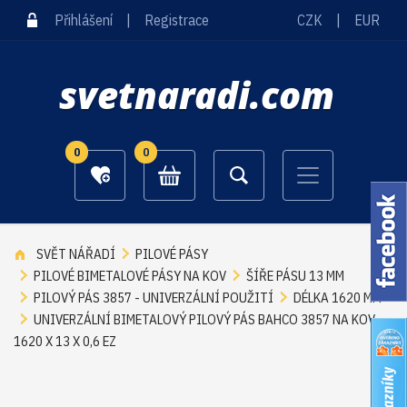
Přihlášení
|
Registrace
CZK
|
EUR
svetnaradi.com
0
0
SVĚT NÁŘADÍ
PILOVÉ PÁSY
PILOVÉ BIMETALOVÉ PÁSY NA KOV
ŠÍŘE PÁSU 13 MM
PILOVÝ PÁS 3857 - UNIVERZÁLNÍ POUŽITÍ
DÉLKA 1620 MM
UNIVERZÁLNÍ BIMETALOVÝ PILOVÝ PÁS BAHCO 3857 NA KOV
1620 X 13 X 0,6 EZ