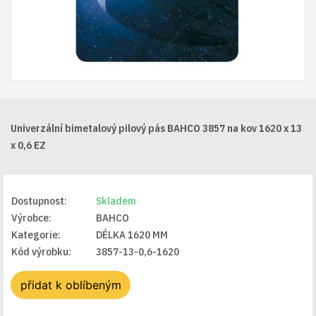
Univerzální bimetalový pilový pás BAHCO 3857 na kov 1620 x 13
x 0,6 EZ
Dostupnost:
Skladem
Výrobce:
BAHCO
Kategorie:
DÉLKA 1620 MM
Kód výrobku:
3857-13-0,6-1620
přidat k oblíbeným