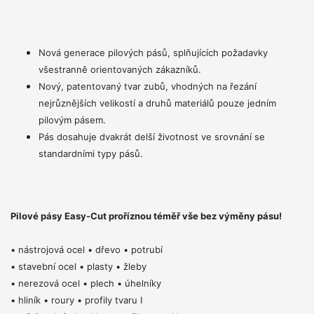
Nová generace pilových pásů, splňujících požadavky
všestranně orientovaných zákazníků.
Nový, patentovaný tvar zubů, vhodných na řezání
nejrůznějších velikostí a druhů materiálů pouze jedním
pilovým pásem.
Pás dosahuje dvakrát delší životnost ve srovnání se
standardními typy pásů.
Pilové pásy Easy-Cut proříznou téměř vše bez výměny pásu!
• nástrojová ocel • dřevo • potrubí
• stavební ocel • plasty • žleby
• nerezová ocel • plech • úhelníky
• hliník • roury • profily tvaru I