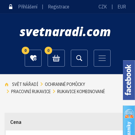
Přihlášení
|
Registrace
CZK
|
EUR
svetnaradi.com
0
0
SVĚT NÁŘADÍ
OCHRANNÉ POMŮCKY
PRACOVNÍ RUKAVICE
RUKAVICE KOMBINOVANÉ
Cena