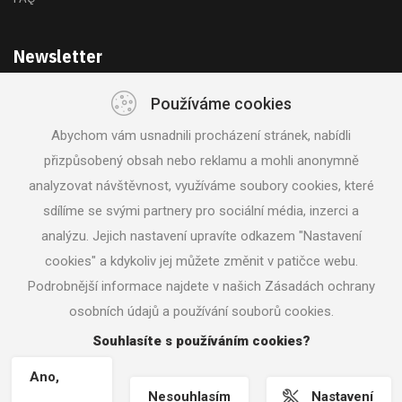
Newsletter
Používáme cookies
Získejte akce a novinky z první ruky
Abychom vám usnadnili procházení stránek, nabídli
přizpůsobený obsah nebo reklamu a mohli anonymně
analyzovat návštěvnost, využíváme soubory cookies, které
sdílíme se svými partnery pro sociální média, inzerci a
analýzu. Jejich nastavení upravíte odkazem "Nastavení
SLEDUJTE NÁS
cookies" a kdykoliv jej můžete změnit v patičce webu.
Podrobnější informace najdete v našich Zásadách ochrany
osobních údajů a používání souborů cookies.
© 2018 Svět nářadí |
Nastavení cookies
|
Vrácení zboží /
Odstoupení od smlouvy
| Tvorba www stránek
Machin.cz
Souhlasíte s používáním cookies?
Ano,
Nesouhlasím
Nastavení