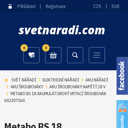
Přihlášení
|
Registrace
CZK
|
EUR
svetnaradi.com
0
0
SVĚT NÁŘADÍ
ELEKTRICKÉ NÁŘADÍ
AKU NÁŘADÍ
AKU ŠROUBOVÁKY
AKU ŠROUBOVÁKY NAPĚTÍ 18 V
METABO BS 18 AKUMULÁTOROVÝ VRTACÍ ŠROUBOVÁK
602207560
Metabo BS 18