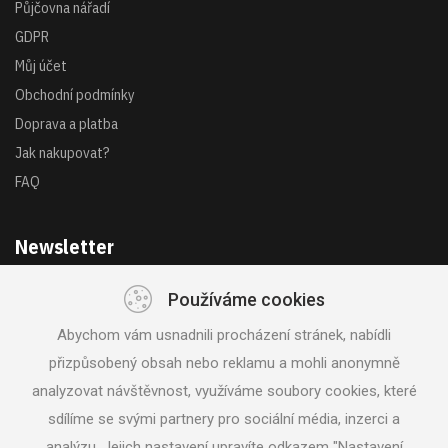
Půjčovna nářadí
GDPR
Můj účet
Obchodní podmínky
Doprava a platba
Jak nakupovat?
FAQ
Newsletter
Používáme cookies
Získejte akce a novinky z první ruky
Abychom vám usnadnili procházení stránek, nabídli
přizpůsobený obsah nebo reklamu a mohli anonymně
analyzovat návštěvnost, využíváme soubory cookies, které
sdílíme se svými partnery pro sociální média, inzerci a
analýzu. Jejich nastavení upravíte odkazem "Nastavení