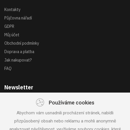
Kontakty
Půjčovna nářadí
GDPR
Můj účet
Obchodní podmínky
Doprava a platba
Jak nakupovat?
FAQ
Newsletter
Používáme cookies
Získejte akce a novinky z první ruky
Abychom vám usnadnili procházení stránek, nabídli
přizpůsobený obsah nebo reklamu a mohli anonymně
analyzovat návštěvnost, využíváme soubory cookies, které