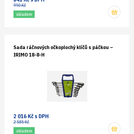
990 Kč
skladem
Sada ráčnových očkoplochý klíčů s páčkou –
IRIMO 18-8-H
2 016 Kč s DPH
2 585 Kč
skladem