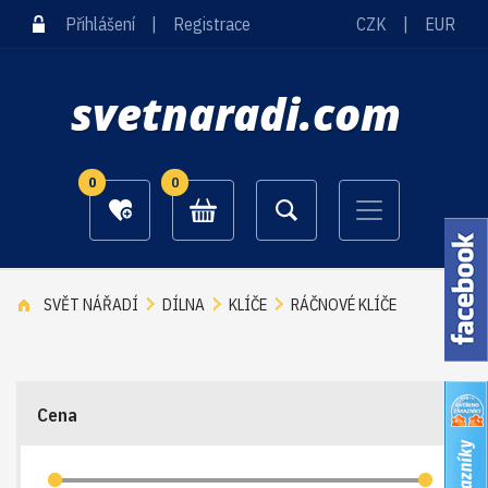
Přihlášení
|
Registrace
CZK
|
EUR
svetnaradi.com
0
0
SVĚT NÁŘADÍ
DÍLNA
KLÍČE
RÁČNOVÉ KLÍČE
Cena