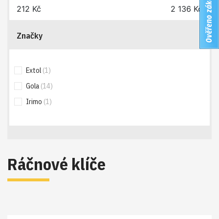
212
Kč
2 136
Kč
Značky
Extol
(1)
Gola
(14)
Irimo
(1)
Ráčnové klíče