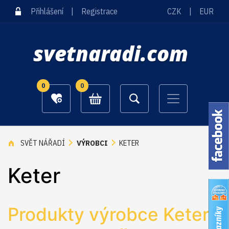
Přihlášení
|
Registrace
CZK
|
EUR
svetnaradi.com
0
0
SVĚT NÁŘADÍ
VÝROBCI
KETER
Keter
Produkty výrobce Keter