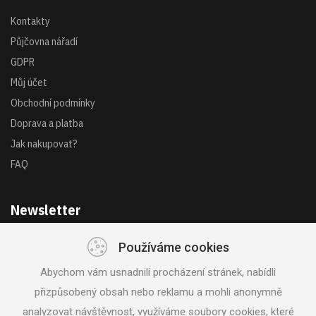
Kontakty
Půjčovna nářadí
GDPR
Můj účet
Obchodní podmínky
Doprava a platba
Jak nakupovat?
FAQ
Newsletter
Používáme cookies
Získejte akce a novinky z první ruky
Abychom vám usnadnili procházení stránek, nabídli
přizpůsobený obsah nebo reklamu a mohli anonymně
analyzovat návštěvnost, využíváme soubory cookies, které